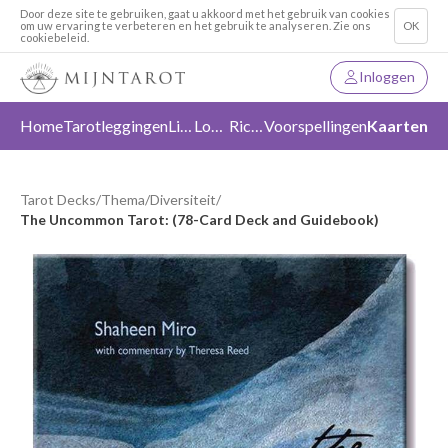
Door deze site te gebruiken, gaat u akkoord met het gebruik van cookies
om uw ervaring te verbeteren en het gebruik te analyseren. Zie ons
OK
cookiebeleid.
Inloggen
Home
Tarotleggingen
Liefde
Loslaten
Richting
Voorspellingen
Kaarten
Tarot Decks
/
Thema
/
Diversiteit
/
The Uncommon Tarot: (78-Card Deck and Guidebook)