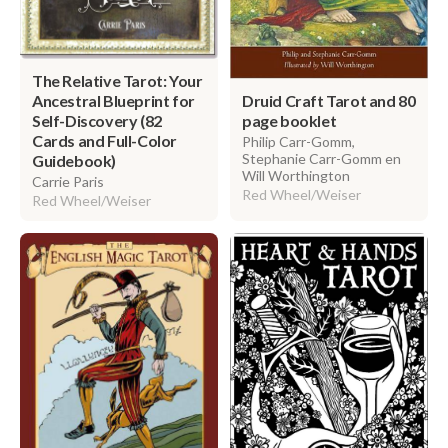
The Relative Tarot: Your
Druid Craft Tarot and 80
Ancestral Blueprint for
page booklet
Self-Discovery (82
Cards and Full-Color
Philip Carr-Gomm,
Stephanie Carr-Gomm en
Guidebook)
Will Worthington
Carrie Paris
Red Wheel/Weiser
Red Wheel/Weiser