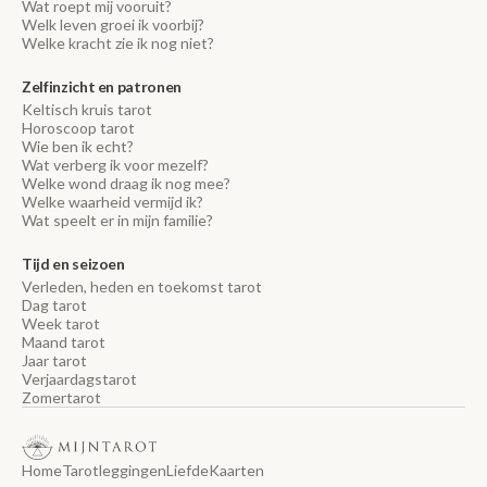
Wat roept mij vooruit?
Welk leven groei ik voorbij?
Welke kracht zie ik nog niet?
Zelfinzicht en patronen
Keltisch kruis tarot
Horoscoop tarot
Wie ben ik echt?
Wat verberg ik voor mezelf?
Welke wond draag ik nog mee?
Welke waarheid vermijd ik?
Wat speelt er in mijn familie?
Tijd en seizoen
Verleden, heden en toekomst tarot
Dag tarot
Week tarot
Maand tarot
Jaar tarot
Verjaardagstarot
Zomertarot
Home
Tarotleggingen
Liefde
Kaarten