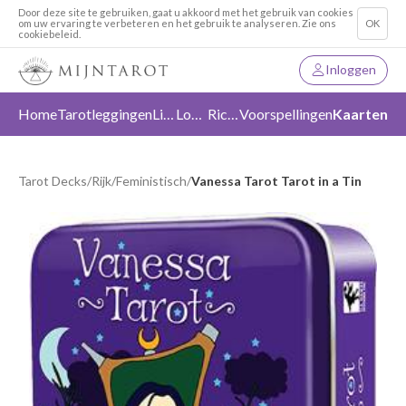
Door deze site te gebruiken, gaat u akkoord met het gebruik van cookies
om uw ervaring te verbeteren en het gebruik te analyseren. Zie ons
OK
cookiebeleid.
Inloggen
Home
Tarotleggingen
Liefde
Loslaten
Richting
Voorspellingen
Kaarten
Tarot Decks
/
Rijk
/
Feministisch
/
Vanessa Tarot Tarot in a Tin