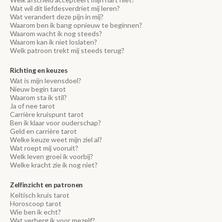
Wat wil dit liefdesverdriet mij leren?
Wat verandert deze pijn in mij?
Waarom ben ik bang opnieuw te beginnen?
Waarom wacht ik nog steeds?
Waarom kan ik niet loslaten?
Welk patroon trekt mij steeds terug?
Richting en keuzes
Wat is mijn levensdoel?
Nieuw begin tarot
Waarom sta ik stil?
Ja of nee tarot
Carrière kruispunt tarot
Ben ik klaar voor ouderschap?
Geld en carrière tarot
Welke keuze weet mijn ziel al?
Wat roept mij vooruit?
Welk leven groei ik voorbij?
Welke kracht zie ik nog niet?
Zelfinzicht en patronen
Keltisch kruis tarot
Horoscoop tarot
Wie ben ik echt?
Wat verberg ik voor mezelf?