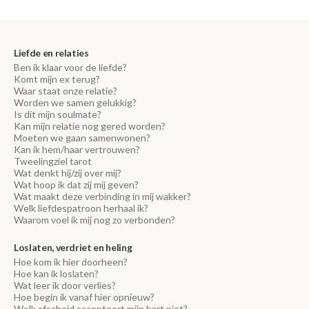
Liefde en relaties
Ben ik klaar voor de liefde?
Komt mijn ex terug?
Waar staat onze relatie?
Worden we samen gelukkig?
Is dit mijn soulmate?
Kan mijn relatie nog gered worden?
Moeten we gaan samenwonen?
Kan ik hem/haar vertrouwen?
Tweelingziel tarot
Wat denkt hij/zij over mij?
Wat hoop ik dat zij mij geven?
Wat maakt deze verbinding in mij wakker?
Welk liefdespatroon herhaal ik?
Waarom voel ik mij nog zo verbonden?
Loslaten, verdriet en heling
Hoe kom ik hier doorheen?
Hoe kan ik loslaten?
Wat leer ik door verlies?
Hoe begin ik vanaf hier opnieuw?
Welk afscheid accepteert mijn hart niet?