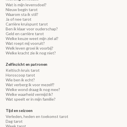
Wat is mijn levensdoel?
Nieuw begin tarot
Waarom sta ik stil?
Ja of nee tarot
Carrière kruispunt tarot
Ben ik klaar voor ouderschap?
Geld en carrière tarot
Welke keuze weet mijn ziel al?
Wat roept mij vooruit?
Welk leven groei ik voorbij?
Welke kracht zie ik nog niet?
Zelfinzicht en patronen
Keltisch kruis tarot
Horoscoop tarot
Wie ben ik echt?
Wat verberg ik voor mezelf?
Welke wond draag ik nog mee?
Welke waarheid vermijd ik?
Wat speelt er in mijn familie?
Tijd en seizoen
Verleden, heden en toekomst tarot
Dag tarot
Week tarot