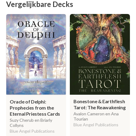
Vergelijkbare Decks
Bonestone & Earthflesh
Oracle of Delphi:
Tarot: The Reawakening
Prophecies from the
Eternal Priestess Cards
Avalon Cameron en Ana
Tourian
Suzy Cherub en Briarly
Blue Angel Publications
Collyns
Blue Angel Publications