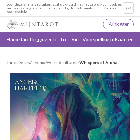
Door deze site te gebruiken, gaat u akkoord met het gebruik van cookies
om uw ervaring te verbeteren en het gebruik te analyseren. Zie ons
OK
cookiebeleid.
Inloggen
Home
Tarotleggingen
Liefde
Loslaten
Richting
Voorspellingen
Kaarten
Tarot Decks
/
Thema
/
Wereldculturen
/
Whispers of Aloha