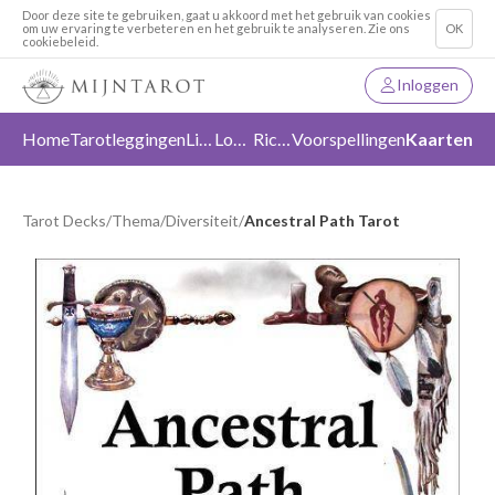
Door deze site te gebruiken, gaat u akkoord met het gebruik van cookies
om uw ervaring te verbeteren en het gebruik te analyseren. Zie ons
OK
cookiebeleid.
Inloggen
Home
Tarotleggingen
Liefde
Loslaten
Richting
Voorspellingen
Kaarten
Tarot Decks
/
Thema
/
Diversiteit
/
Ancestral Path Tarot