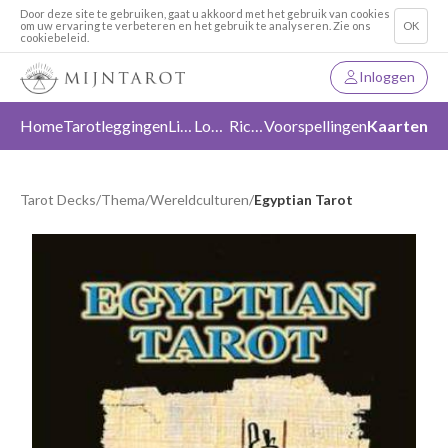
Door deze site te gebruiken, gaat u akkoord met het gebruik van cookies
om uw ervaring te verbeteren en het gebruik te analyseren. Zie ons
OK
cookiebeleid.
Inloggen
Home
Tarotleggingen
Liefde
Loslaten
Richting
Voorspellingen
Kaarten
Tarot Decks
/
Thema
/
Wereldculturen
/
Egyptian Tarot