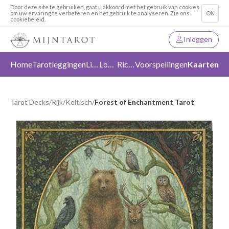
Door deze site te gebruiken, gaat u akkoord met het gebruik van cookies
om uw ervaring te verbeteren en het gebruik te analyseren. Zie ons
OK
cookiebeleid.
Inloggen
Home
Tarotleggingen
Liefde
Loslaten
Richting
Voorspellingen
Kaarten
Tarot Decks
/
Rijk
/
Keltisch
/
Forest of Enchantment Tarot