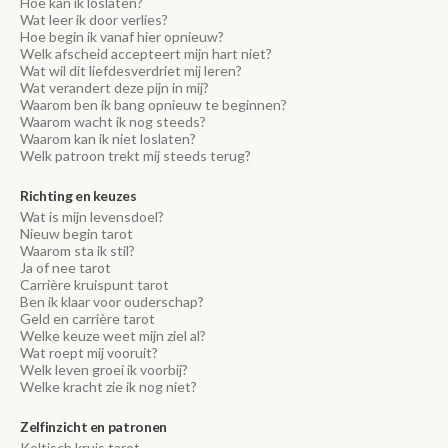
Hoe kan ik loslaten?
Wat leer ik door verlies?
Hoe begin ik vanaf hier opnieuw?
Welk afscheid accepteert mijn hart niet?
Wat wil dit liefdesverdriet mij leren?
Wat verandert deze pijn in mij?
Waarom ben ik bang opnieuw te beginnen?
Waarom wacht ik nog steeds?
Waarom kan ik niet loslaten?
Welk patroon trekt mij steeds terug?
Richting en keuzes
Wat is mijn levensdoel?
Nieuw begin tarot
Waarom sta ik stil?
Ja of nee tarot
Carrière kruispunt tarot
Ben ik klaar voor ouderschap?
Geld en carrière tarot
Welke keuze weet mijn ziel al?
Wat roept mij vooruit?
Welk leven groei ik voorbij?
Welke kracht zie ik nog niet?
Zelfinzicht en patronen
Keltisch kruis tarot