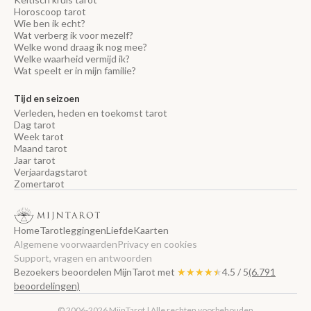
Horoscoop tarot
Wie ben ik echt?
Wat verberg ik voor mezelf?
Welke wond draag ik nog mee?
Welke waarheid vermijd ik?
Wat speelt er in mijn familie?
Tijd en seizoen
Verleden, heden en toekomst tarot
Dag tarot
Week tarot
Maand tarot
Jaar tarot
Verjaardagstarot
Zomertarot
Home
Tarotleggingen
Liefde
Kaarten
Algemene voorwaarden
Privacy en cookies
Support, vragen en antwoorden
Bezoekers beoordelen MijnTarot met
★★★★★
★★★★★
4.5 / 5
(6.791
beoordelingen)
© 2006-2026 MijnTarot | Alle rechten voorbehouden