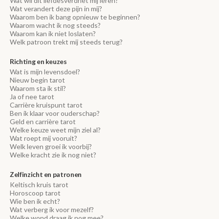
Wat wil dit liefdesverdriet mij leren?
Wat verandert deze pijn in mij?
Waarom ben ik bang opnieuw te beginnen?
Waarom wacht ik nog steeds?
Waarom kan ik niet loslaten?
Welk patroon trekt mij steeds terug?
Richting en keuzes
Wat is mijn levensdoel?
Nieuw begin tarot
Waarom sta ik stil?
Ja of nee tarot
Carrière kruispunt tarot
Ben ik klaar voor ouderschap?
Geld en carrière tarot
Welke keuze weet mijn ziel al?
Wat roept mij vooruit?
Welk leven groei ik voorbij?
Welke kracht zie ik nog niet?
Zelfinzicht en patronen
Keltisch kruis tarot
Horoscoop tarot
Wie ben ik echt?
Wat verberg ik voor mezelf?
Welke wond draag ik nog mee?