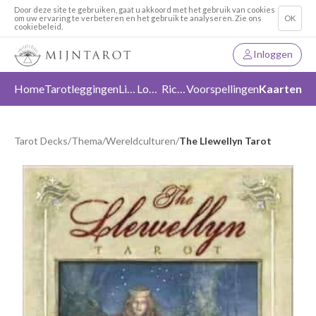
Door deze site te gebruiken, gaat u akkoord met het gebruik van cookies
om uw ervaring te verbeteren en het gebruik te analyseren. Zie ons
OK
cookiebeleid.
Inloggen
Home
Tarotleggingen
Liefde
Loslaten
Richting
Voorspellingen
Kaarten
Tarot Decks
/
Thema
/
Wereldculturen
/
The Llewellyn Tarot