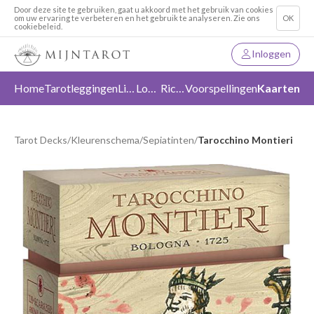
Door deze site te gebruiken, gaat u akkoord met het gebruik van cookies
om uw ervaring te verbeteren en het gebruik te analyseren. Zie ons
OK
cookiebeleid.
Inloggen
Home
Tarotleggingen
Liefde
Loslaten
Richting
Voorspellingen
Kaarten
Tarot Decks
/
Kleurenschema
/
Sepiatinten
/
Tarocchino Montieri