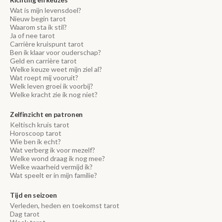
Wat is mijn levensdoel?
Nieuw begin tarot
Waarom sta ik stil?
Ja of nee tarot
Carrière kruispunt tarot
Ben ik klaar voor ouderschap?
Geld en carrière tarot
Welke keuze weet mijn ziel al?
Wat roept mij vooruit?
Welk leven groei ik voorbij?
Welke kracht zie ik nog niet?
Zelfinzicht en patronen
Keltisch kruis tarot
Horoscoop tarot
Wie ben ik echt?
Wat verberg ik voor mezelf?
Welke wond draag ik nog mee?
Welke waarheid vermijd ik?
Wat speelt er in mijn familie?
Tijd en seizoen
Verleden, heden en toekomst tarot
Dag tarot